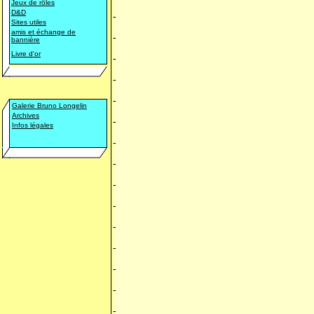
Jeux de rôles
D&D
-
Sites utiles
amis et échange de
-
bannière
Livre d'or
-
-
-
Galerie Bruno Longelin
Archives
-
Infos légales
-
-
-
-
-
-
-
-
-