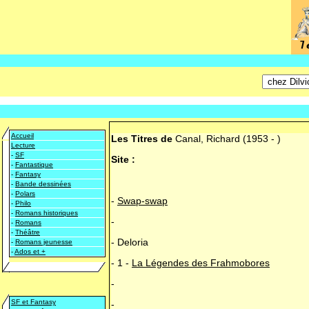
Accueil
Les Titres de
Canal, Richard
(1953 - )
Lecture
-
SF
Site :
-
Fantastique
-
Fantasy
-
Bande dessinées
-
Polars
-
Swap-swap
-
Philo
-
Romans historiques
-
-
Romans
-
Théâtre
-
Deloria
-
Romans jeunesse
-
Ados et +
-
1 -
La Légendes des Frahmobores
-
SF et Fantasy
-