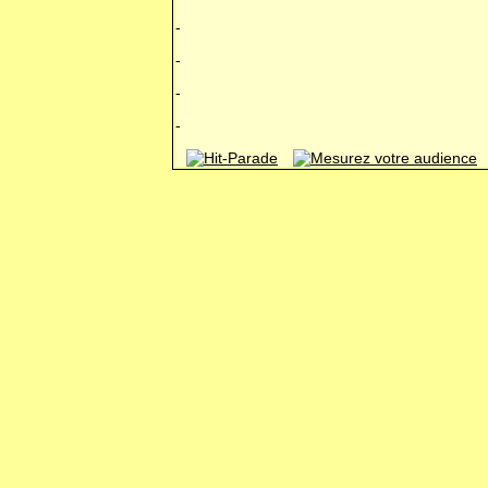
-
-
-
-