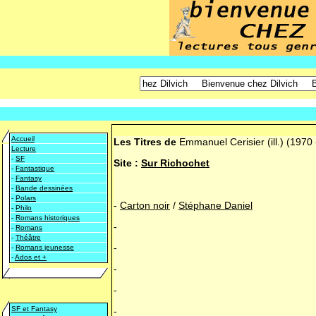
Accueil
Les Titres de
Emmanuel Cerisier (ill.)
(1970 
Lecture
-
SF
Site :
Sur Richochet
-
Fantastique
-
Fantasy
-
Bande dessinées
-
Polars
-
Carton noir
/
Stéphane Daniel
-
Philo
-
Romans historiques
-
-
Romans
-
Théâtre
-
-
Romans jeunesse
-
Ados et +
-
-
SF et Fantasy
-