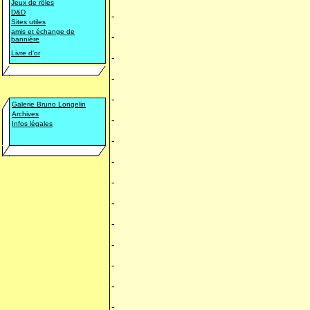
Jeux de rôles
D&D
-
Sites utiles
amis et échange de
-
bannière
Livre d'or
-
-
-
Galerie Bruno Longelin
Archives
-
Infos légales
-
-
-
-
-
-
-
-
-