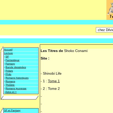
Accueil
Les Titres de
Shoko Conami
Lecture
-
SF
Site :
-
Fantastique
-
Fantasy
-
Bande dessinées
-
Polars
-
Shinobi Life
-
Philo
-
Romans historiques
-
1 :
Tome 1
-
Romans
-
Théâtre
-
2 : Tome 2
-
Romans jeunesse
-
Ados et +
-
-
SF et Fantasy
-