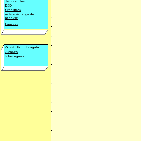
Jeux de rôles
D&D
-
Sites utiles
amis et échange de
-
bannière
Livre d'or
-
-
-
Galerie Bruno Longelin
Archives
-
Infos légales
-
-
-
-
-
-
-
-
-