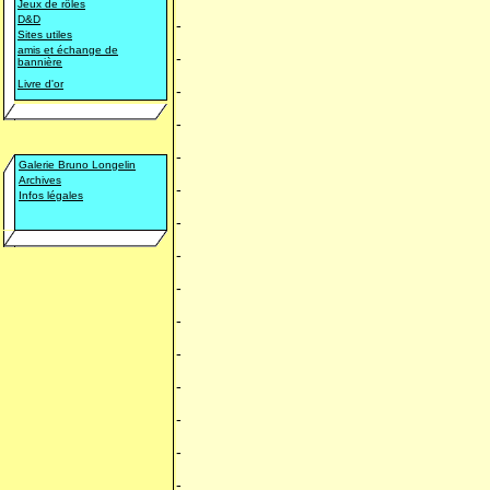
Jeux de rôles
D&D
-
Sites utiles
amis et échange de
-
bannière
Livre d'or
-
-
-
Galerie Bruno Longelin
Archives
-
Infos légales
-
-
-
-
-
-
-
-
-