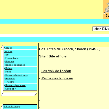
Accueil
Les Titres de
Creech, Sharon
(1945 - )
Lecture
-
SF
Site :
Site officiel
-
Fantastique
-
Fantasy
-
Bande dessinées
-
Polars
-
Les Voix de l'océan
-
Philo
-
Romans historiques
-
J'aime pas la poésie
-
Romans
-
Théâtre
-
-
Romans jeunesse
-
Ados et +
-
-
SF et Fantasy
-