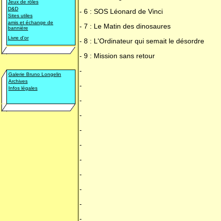
Jeux de rôles
D&D
-
6 : SOS Léonard de Vinci
Sites utiles
amis et échange de
-
7 : Le Matin des dinosaures
bannière
Livre d'or
-
8 : L'Ordinateur qui semait le désordre
-
9 : Mission sans retour
-
Galerie Bruno Longelin
Archives
-
Infos légales
-
-
-
-
-
-
-
-
-