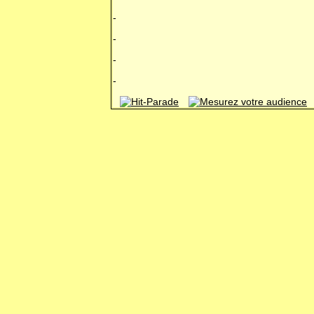
-
-
-
-