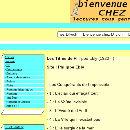
Accueil
Les Titres de
Philippe Ebly
(1920 - )
Lecture
-
SF
Site :
Philippe Ebly
-
Fantastique
-
Fantasy
-
Bande dessinées
-
Polars
-
Les Conquérants de l'impossible
-
Philo
-
Romans historiques
-
1 : L'éclair qui effaçait tout
-
Romans
-
Théâtre
-
2 : La Voûte invisible
-
Romans jeunesse
-
Ados et +
-
3 : L'Evadé de l'An II
-
4 : La Ville qui n'existait pas
SF et Fantasy
-
5 : L'Ile surgie de la mer