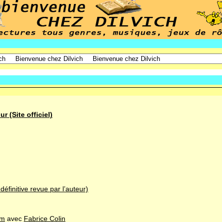
ur (Site officiel)
éfinitive revue par l’auteur)
um
avec
Fabrice Colin