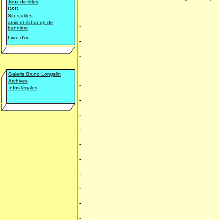
Jeux de rôles
D&D
-
Sites utiles
amis et échange de
-
bannière
Livre d'or
-
-
-
Galerie Bruno Longelin
Archives
-
Infos légales
-
-
-
-
-
-
-
-
-