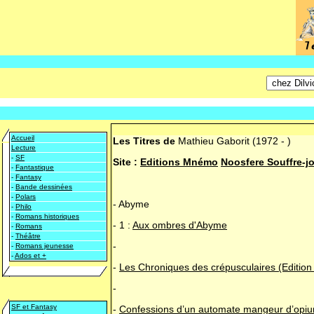
Accueil
Les Titres de
Mathieu Gaborit
(1972 - )
Lecture
-
SF
Site :
Editions Mnémo
Noosfere
Souffre-jo
-
Fantastique
-
Fantasy
-
Bande dessinées
-
Polars
-
Abyme
-
Philo
-
Romans historiques
-
1 :
Aux ombres d'Abyme
-
Romans
-
Théâtre
-
-
Romans jeunesse
-
Ados et +
-
Les Chroniques des crépusculaires (Edition d
-
SF et Fantasy
-
Confessions d’un automate mangeur d’opi