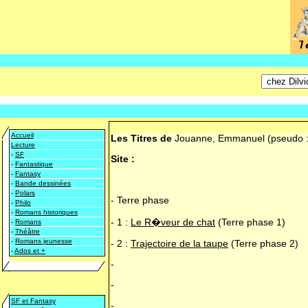
Accueil
Les Titres de
Jouanne, Emmanuel (pseudo 
Lecture
-
SF
Site :
-
Fantastique
-
Fantasy
-
Bande dessinées
-
Polars
-
Terre phase
-
Philo
-
Romans historiques
-
1 :
Le R�veur de chat
(Terre phase 1)
-
Romans
-
Théâtre
-
Romans jeunesse
-
2 :
Trajectoire de la taupe
(Terre phase 2)
-
Ados et +
-
-
SF et Fantasy
-