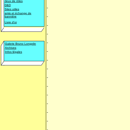
Jeux de rôles
D&D
-
Sites utiles
amis et échange de
-
bannière
Livre d'or
-
-
-
Galerie Bruno Longelin
Archives
-
Infos légales
-
-
-
-
-
-
-
-
-