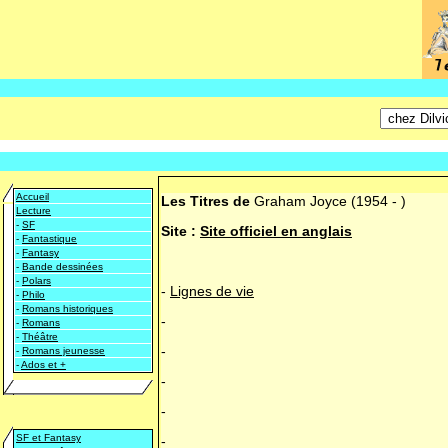
Accueil
Les Titres de
Graham Joyce
(1954 - )
Lecture
-
SF
Site :
Site officiel en anglais
-
Fantastique
-
Fantasy
-
Bande dessinées
-
Polars
-
Lignes de vie
-
Philo
-
Romans historiques
-
-
Romans
-
Théâtre
-
-
Romans jeunesse
-
Ados et +
-
-
SF et Fantasy
-