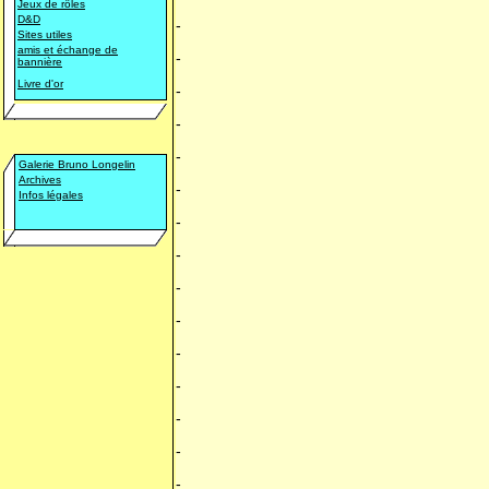
Jeux de rôles
D&D
-
Sites utiles
amis et échange de
-
bannière
Livre d'or
-
-
-
Galerie Bruno Longelin
Archives
-
Infos légales
-
-
-
-
-
-
-
-
-