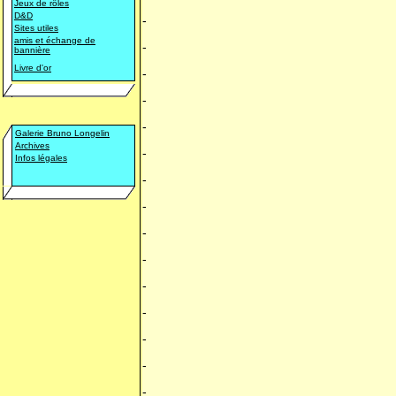
Jeux de rôles
D&D
-
Sites utiles
amis et échange de
-
bannière
Livre d'or
-
-
-
Galerie Bruno Longelin
Archives
-
Infos légales
-
-
-
-
-
-
-
-
-