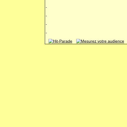
-
-
-
-