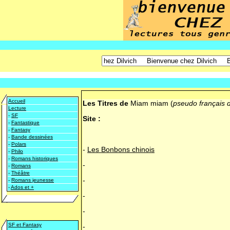
Accueil
Les Titres de
Miam miam (
pseudo français 
Lecture
-
SF
Site :
-
Fantastique
-
Fantasy
-
Bande dessinées
-
Polars
-
Les Bonbons chinois
-
Philo
-
Romans historiques
-
-
Romans
-
Théâtre
-
-
Romans jeunesse
-
Ados et +
-
-
SF et Fantasy
-