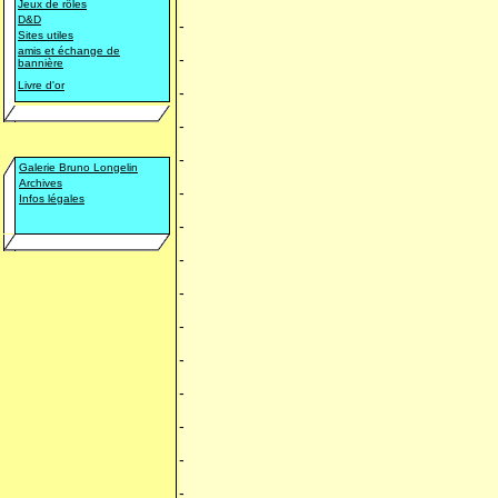
Jeux de rôles
D&D
-
Sites utiles
amis et échange de
-
bannière
Livre d'or
-
-
-
Galerie Bruno Longelin
Archives
-
Infos légales
-
-
-
-
-
-
-
-
-