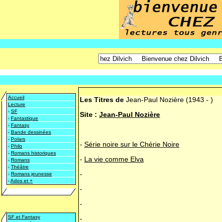
Accueil
Les Titres de
Jean-Paul Nozière
(1943 - )
Lecture
-
SF
Site :
Jean-Paul Nozière
-
Fantastique
-
Fantasy
-
Bande dessinées
-
Polars
-
Série noire sur le Chérie Noire
-
Philo
-
Romans historiques
-
La vie comme Elva
-
Romans
-
Théâtre
-
-
Romans jeunesse
-
Ados et +
-
-
SF et Fantasy
-