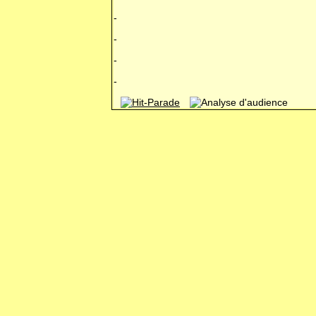
-
-
-
-