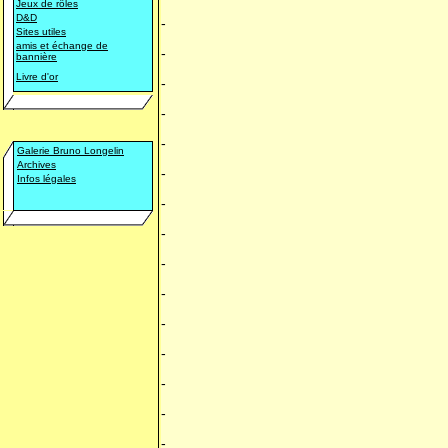
Jeux de rôles
D&D
-
Sites utiles
amis et échange de
-
bannière
Livre d'or
-
-
-
Galerie Bruno Longelin
Archives
-
Infos légales
-
-
-
-
-
-
-
-
-