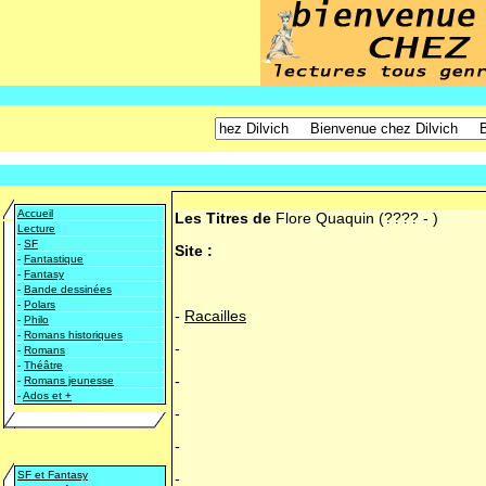
Accueil
Les Titres de
Flore Quaquin
(???? - )
Lecture
-
SF
Site :
-
Fantastique
-
Fantasy
-
Bande dessinées
-
Polars
-
Racailles
-
Philo
-
Romans historiques
-
-
Romans
-
Théâtre
-
-
Romans jeunesse
-
Ados et +
-
-
SF et Fantasy
-