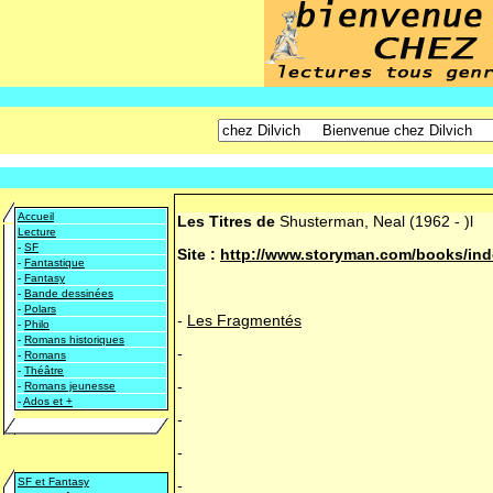
Accueil
Les Titres de
Shusterman, Neal
(1962 - )l
Lecture
-
SF
Site :
http://www.storyman.com/books/ind
-
Fantastique
-
Fantasy
-
Bande dessinées
-
Polars
-
Les Fragmentés
-
Philo
-
Romans historiques
-
-
Romans
-
Théâtre
-
-
Romans jeunesse
-
Ados et +
-
-
SF et Fantasy
-