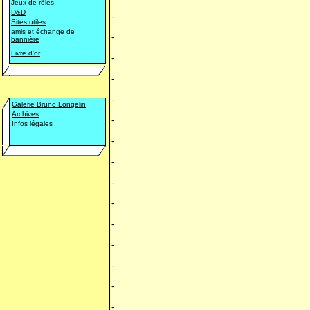
Jeux de rôles
D&D
-
Sites utiles
amis et échange de
-
bannière
Livre d'or
-
-
-
Galerie Bruno Longelin
Archives
-
Infos légales
-
-
-
-
-
-
-
-
-