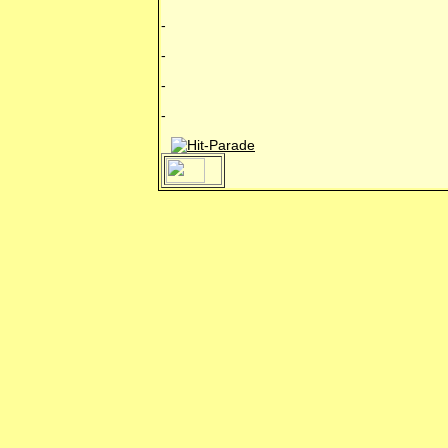
-
-
-
-