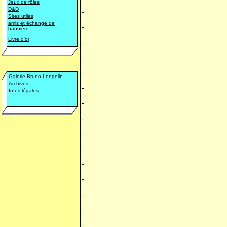
Jeux de rôles
D&D
-
Sites utiles
amis et échange de
-
bannière
Livre d'or
-
-
-
Galerie Bruno Longelin
Archives
-
Infos légales
-
-
-
-
-
-
-
-
-