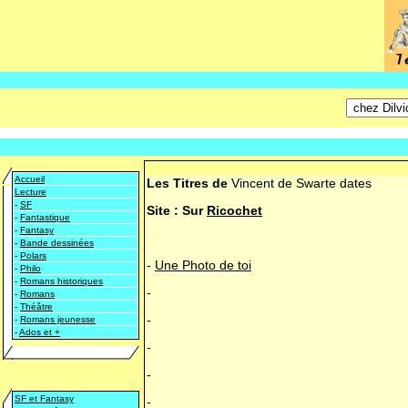
Accueil
Les Titres de
Vincent de Swarte
dates
Lecture
-
SF
Site :
Sur
Ricochet
-
Fantastique
-
Fantasy
-
Bande dessinées
-
Polars
-
Une Photo de toi
-
Philo
-
Romans historiques
-
-
Romans
-
Théâtre
-
-
Romans jeunesse
-
Ados et +
-
-
SF et Fantasy
-