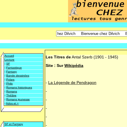
Accueil
Les Titres de
Antal Szerb
(1901 - 1945)
Lecture
-
SF
Site :
Sur
Wikipédia
-
Fantastique
-
Fantasy
-
Bande dessinées
-
Polars
-
La Légende de Pendragon
-
Philo
-
Romans historiques
-
-
Romans
-
Théâtre
-
-
Romans jeunesse
-
Ados et +
-
-
SF et Fantasy
-