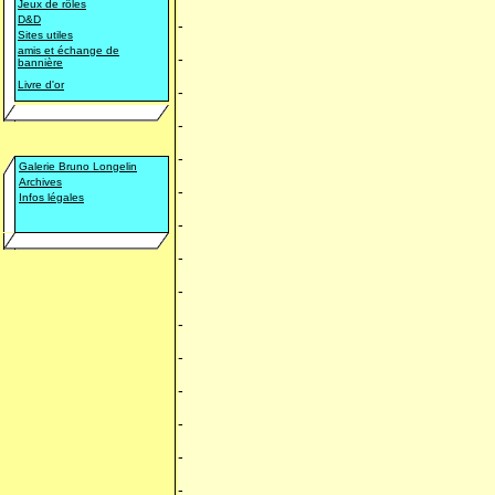
Jeux de rôles
D&D
-
Sites utiles
amis et échange de
-
bannière
Livre d'or
-
-
-
Galerie Bruno Longelin
Archives
-
Infos légales
-
-
-
-
-
-
-
-
-