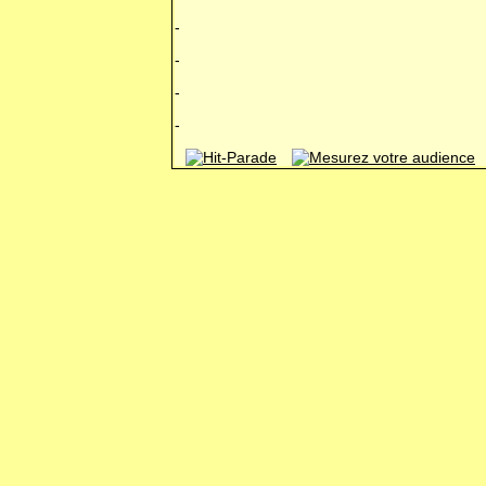
-
-
-
-