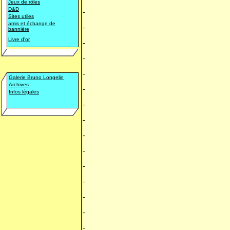
Jeux de rôles
D&D
-
Sites utiles
amis et échange de
-
bannière
Livre d'or
-
-
-
Galerie Bruno Longelin
Archives
-
Infos légales
-
-
-
-
-
-
-
-
-