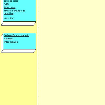
Jeux de rôles
D&D
-
Sites utiles
amis et échange de
-
bannière
Livre d'or
-
-
-
Galerie Bruno Longelin
Archives
-
Infos légales
-
-
-
-
-
-
-
-
-