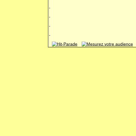
-
-
-
-