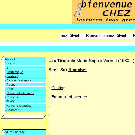
Accueil
Les Titres de
Marie-Sophie Vermot
(1960 - )
Lecture
-
SF
Site :
Sur
Ricochet
-
Fantastique
-
Fantasy
-
Bande dessinées
-
Polars
-
Casting
-
Philo
-
Romans historiques
-
En notre abscence
-
Romans
-
Théâtre
-
-
Romans jeunesse
-
Ados et +
-
-
SF et Fantasy
-