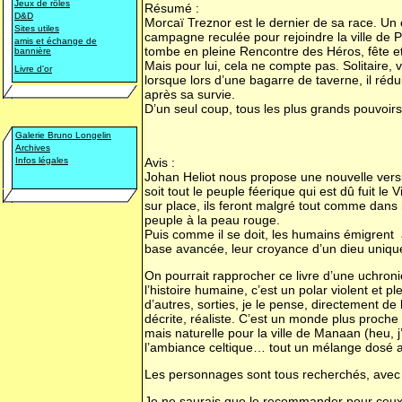
Jeux de rôles
Résumé :
D&D
Morcaï Treznor est le dernier de sa race. Un 
Sites utiles
campagne reculée pour rejoindre la ville de Pe
amis et échange de
tombe en pleine Rencontre des Héros, fête et s
bannière
Mais pour lui, cela ne compte pas. Solitaire, v
Livre d'or
lorsque lors d’une bagarre de taverne, il rédu
après sa survie.
D’un seul coup, tous les plus grands pouvoirs 
Galerie Bruno Longelin
Archives
Infos légales
Avis :
Johan Heliot nous propose une nouvelle versi
soit tout le peuple féerique qui est dû fuit l
sur place, ils feront malgré tout comme dans n
peuple à la peau rouge.
Puis comme il se doit, les humains émigrent à
base avancée, leur croyance d’un dieu uniqu
On pourrait rapprocher ce livre d’une uchroni
l’histoire humaine, c’est un polar violent et 
d’autres, sorties, je le pense, directement de 
décrite, réaliste. C’est un monde plus proche 
mais naturelle pour la ville de Manaan (heu, j
l’ambiance celtique… tout un mélange dosé a
Les personnages sont tous recherchés, avec c
Je ne saurais que le recommander pour ceux