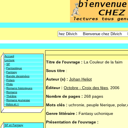
Accueil
Lecture
Titre de l'ouvrage :
La Couleur de la faim
-
SF
-
Fantastique
Sous titre
:
-
Fantasy
-
Bande dessinées
Auteur (s) :
Johan Heliot
-
Polars
-
Philo
Éditeur :
Octobre - Croix des fées
, 2006
-
Romans historiques
-
Romans
Nombre de pages :
268 pages
-
Théâtre
-
Romans jeunesse
-
Ados et +
Mots clés :
uchronie, peuple féerique, pola
Genre littéraire :
Fantasy uchonique
Présentation de l'ouvrage :
SF et Fantasy