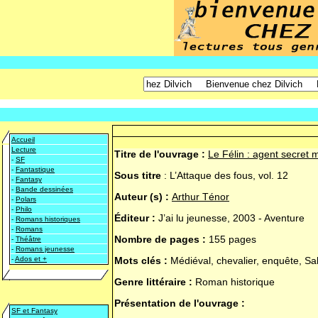
Accueil
Lecture
Titre de l'ouvrage :
Le Félin : agent secret 
-
SF
-
Fantastique
Sous titre
:
L’Attaque des fous, vol. 12
-
Fantasy
-
Bande dessinées
Auteur (s) :
Arthur Ténor
-
Polars
-
Philo
Éditeur :
J’ai lu jeunesse, 2003 - Aventure
-
Romans historiques
-
Romans
Nombre de pages :
155 pages
-
Théâtre
-
Romans jeunesse
-
Ados et +
Mots clés :
Médiéval, chevalier, enquête, Sa
Genre littéraire :
Roman historique
Présentation de l'ouvrage :
SF et Fantasy