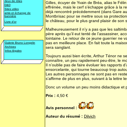
Jeux de rôles
Gilles, écuyer de Yvain de Bréa, alias le Féli
D&D
effrénée, mais le cerf s’échappe grâce à la r
Sites utiles
déjà rencontré précédemment (dans
Gare au
amis et échange de
Montbrisac pour se mettre sous sa protection, 
bannière
le château, pour le plus grand plaisir de son 
Livre d'or
Malheureusement il n’y a pas que les saltim
père après qu’il eut tenté de l’assassiner, a
lointaine. Le retour de ce jeune guerrier ne v
pas en meilleure place. En fait toute la maiso
Galerie Bruno Longelin
Archives
sera sanglant.
Infos légales
Toujours aussi bien écrite, Arthur Ténor ne se
connaître, un peu rapidement peu-être, le 
Il n’oublie pas de faire évoluer les rapports 
ensorcelante, qui tourne beaucoup trop autou
Les autres personnages ne sont pas en reste :
s’affirme de plus en plus, suivant à la lettre
Donc un volume un peu moins didactique et pl
Prix :
4,50 €
Avis personnel :
Auteur du résumé :
Dilvich