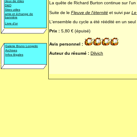
Jeux de rôles
La quête de Richard Burton continue sur l'un
D&D
Sites utiles
Suite de le
Fleuve de l'éternité
et suivi par
Le
amis et échange de
bannière
L'ensemble du cycle a été réédité en un seul 
Livre d'or
Prix :
5,80 € (épuisé)
Avis personnel :
Galerie Bruno Longelin
Archives
Auteur du résumé :
Dilvich
Infos légales