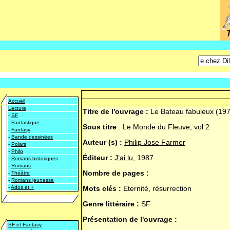
Accueil
Lecture
Titre de l'ouvrage :
Le Bateau fabuleux (19
-
SF
-
Fantastique
Sous titre
:
Le Monde du Fleuve, vol 2
-
Fantasy
-
Bande dessinées
Auteur (s) :
Philip Jose Farmer
-
Polars
-
Philo
Éditeur :
J’ai lu
, 1987
-
Romans historiques
-
Romans
Nombre de pages :
-
Théâtre
-
Romans jeunesse
-
Ados et +
Mots clés :
Eternité, résurrection
Genre littéraire :
SF
Présentation de l'ouvrage :
SF et Fantasy