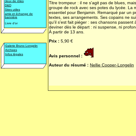
Jeux de rôles
Titre trompeur : il ne s'agit pas de blues, mais
D&D
groupe de rock avec ses potes du lycée. La mu
Sites utiles
essentiel pour Benjamin. Remarqué par un prod
amis et échange de
textes, ses arrangements. Ses copains ne sui
bannière
qu'il s'est fait piéger : ses chansons passent à
Livre d'or
deviner dès le départ : ni suspense, ni profon
À partir de 13 ans.
Prix :
5,90 €
Galerie Bruno Longelin
Archives
Infos légales
Avis personnel :
Auteur du résumé :
Nellie Cooper-Longelin