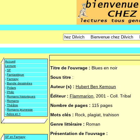
Accueil
Lecture
Titre de l'ouvrage :
Blues en noir
-
SF
-
Fantastique
Sous titre
:
-
Fantasy
-
Bande dessinées
Auteur (s) :
Hubert Ben Kemoun
-
Polars
-
Philo
Éditeur :
Flammarion
, 2001 - Coll. Tribal
-
Romans historiques
-
Romans
Nombre de pages :
115 pages
-
Théâtre
-
Romans jeunesse
-
Ados et +
Mots clés :
Rock, plagiat, trahison
Genre littéraire :
Roman
Présentation de l'ouvrage :
SF et Fantasy