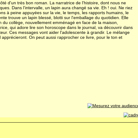
côté d'un très bon roman. La narratrice de l'histoire, dont nous ne
s. Dans l'intervalle, un lapin aura changé sa vie. Eh ! oui. Ne riez
ons à peine appuyées sur la vie, le temps, les rapports humains, le
ente trouve un lapin blessé, blotti sur l'emballage du quotidien. Elle
rçon du collège, nouvellement emménagé en face de la maison,
atrice, qui adore lire son horoscope dans le journal, va découvrir dans
auteur. Ces messages vont aider l'adolescente à grandir. Le mélange
pprécieront. On peut aussi rapprocher ce livre, pour le ton et