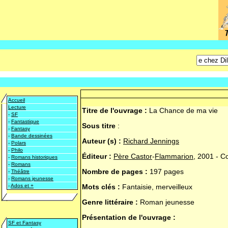
Accueil
Lecture
Titre de l'ouvrage :
La Chance de ma vie
-
SF
-
Fantastique
Sous titre
:
-
Fantasy
-
Bande dessinées
Auteur (s) :
Richard Jennings
-
Polars
-
Philo
Éditeur :
Père Castor
-
Flammarion
, 2001 - C
-
Romans historiques
-
Romans
Nombre de pages :
197 pages
-
Théâtre
-
Romans jeunesse
-
Ados et +
Mots clés :
Fantaisie, merveilleux
Genre littéraire :
Roman jeunesse
Présentation de l'ouvrage :
SF et Fantasy