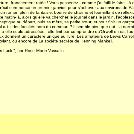
re, franchement ratée ! Vous passeriez - comme j'ai failli le faire - à 
écit commence un premier janvier, pour s'achever aux environs de Pâque
 un roman plein de fantaisie, bourré de charme et fourmillant de réflexi
ce matin-là, alors qu'elle va chercher le journal dans le jardin, l'adolesc
 sceptique au départ, puis sa mère, sa petite sœur, et pour finir un ga
mal a-t-il des facultés hors du commun ? Il semble bien que oui : la narr
 à elle seule adressées ; elle finit par comprendre qu'Orwell en est l'
 donnent un caractère unique au livre. Les amateurs de Lewis Carroll a
ylant, ou encore de
La société secrète
de Henning Mankell.
l's Luck ", par Rose-Marie Vassallo.