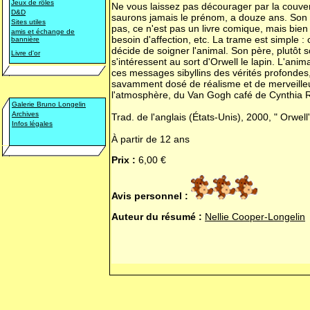
Jeux de rôles
Ne vous laissez pas décourager par la couvertu
D&D
saurons jamais le prénom, a douze ans. Son r
Sites utiles
pas, ce n'est pas un livre comique, mais bien
amis et échange de
besoin d'affection, etc. La trame est simple : 
bannière
décide de soigner l'animal. Son père, plutôt
Livre d'or
s'intéressent au sort d'Orwell le lapin. L'ani
ces messages sibyllins des vérités profondes,
savamment dosé de réalisme et de merveilleux
l'atmosphère, du
Van Gogh café
de Cynthia R
Galerie Bruno Longelin
Archives
Trad. de l'anglais (États-Unis), 2000, " Orwel
Infos légales
À partir de 12 ans
Prix :
6,00 €
Avis personnel :
Auteur du résumé :
Nellie Cooper-Longelin