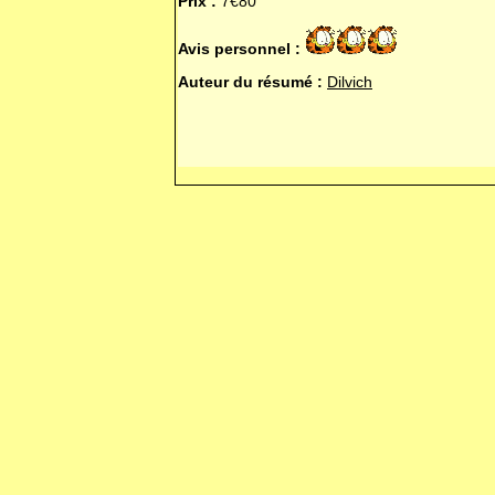
Prix :
7€80
Avis personnel :
Auteur du résumé :
Dilvich