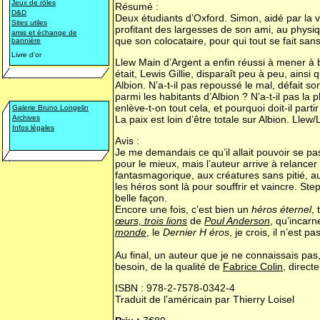
Jeux de rôles
Résumé :
D&D
Deux étudiants d’Oxford. Simon, aidé par la v
Sites utiles
profitant des largesses de son ami, au physiq
amis et échange de
que son colocataire, pour qui tout se fait sans
bannière
Livre d'or
Llew Main d’Argent a enfin réussi à mener à b
était, Lewis Gillie, disparaît peu à peu, ain
Albion. N’a-t-il pas repoussé le mal, défait
parmi les habitants d’Albion ? N’a-t-il pas la
enlève-t-on tout cela, et pourquoi doit-il part
Galerie Bruno Longelin
Archives
La paix est loin d’être totale sur Albion. Ll
Infos légales
Avis :
Je me demandais ce qu’il allait pouvoir se p
pour le mieux, mais l’auteur arrive à relance
fantasmagorique, aux créatures sans pitié, 
les héros sont là pour souffrir et vaincre. S
belle façon.
Encore une fois, c’est bien un
héros éternel
,
œurs, trois lions
de
Poul Anderson
, qu’incar
monde
, le
Dernier H éros
, je crois, il n’est 
Au final, un auteur que je ne connaissais pas, m
besoin, de la qualité de
Fabrice Colin
, direct
ISBN : 978-2-7578-0342-4
Traduit de l’américain par Thierry Loisel