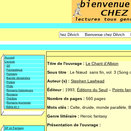
Accueil
Lecture
Titre de l'ouvrage :
Le Chant d’Albion
-
SF
-
Fantastique
Sous titre
:
Le Nœud sans fin, vol. 3 (Song o
-
Fantasy
-
Bande dessinées
Auteur (s) :
Stephen Lawhead
-
Polars
-
Philo
Éditeur :
1993,
Éditions du Seuil
–
Points fan
-
Romans historiques
-
Romans
Nombre de pages :
560 pages
-
Théâtre
-
Romans jeunesse
-
Ados et +
Mots clés :
Celte, druide, monde parallèle, 
Genre littéraire :
Heroic fantasy
Présentation de l'ouvrage :
SF et Fantasy