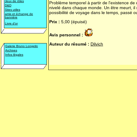
Jeux de rôles
Problème temporel à partir de l'existence de
D&D
nivelé dans chaque monde. Un être meurt, i
Sites utiles
possibilité de voyage dans le temps, passé o
amis et échange de
bannière
Prix :
5,00 (épuisé)
Livre d'or
Avis personnel :
Auteur du résumé :
Dilvich
Galerie Bruno Longelin
Archives
Infos légales