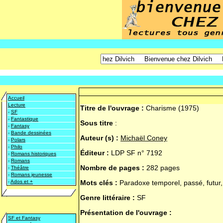
Accueil
Lecture
Titre de l'ouvrage :
Charisme (1975)
-
SF
-
Fantastique
Sous titre
:
-
Fantasy
-
Bande dessinées
Auteur (s) :
Michaël Coney
-
Polars
-
Philo
Éditeur :
LDP SF n° 7192
-
Romans historiques
-
Romans
Nombre de pages :
282 pages
-
Théâtre
-
Romans jeunesse
-
Ados et +
Mots clés :
Paradoxe temporel, passé, futur,
Genre littéraire :
SF
Présentation de l'ouvrage :
SF et Fantasy