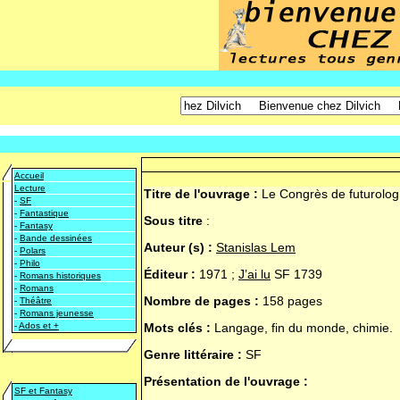
Accueil
Lecture
Titre de l'ouvrage :
Le Congrès de futurolog
-
SF
-
Fantastique
Sous titre
:
-
Fantasy
-
Bande dessinées
Auteur (s) :
Stanislas Lem
-
Polars
-
Philo
Éditeur :
1971 ;
J’ai lu
SF 1739
-
Romans historiques
-
Romans
Nombre de pages :
158 pages
-
Théâtre
-
Romans jeunesse
-
Ados et +
Mots clés :
Langage, fin du monde, chimie.
Genre littéraire :
SF
Présentation de l'ouvrage :
SF et Fantasy