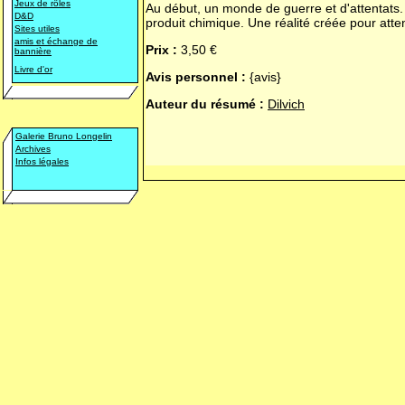
Jeux de rôles
Au début, un monde de guerre et d'attentats. 
D&D
produit chimique. Une réalité créée pour atte
Sites utiles
amis et échange de
Prix :
3,50 €
bannière
Livre d'or
Avis personnel :
{avis}
Auteur du résumé :
Dilvich
Galerie Bruno Longelin
Archives
Infos légales