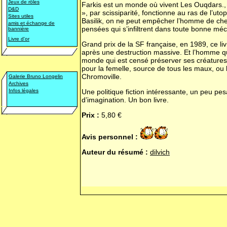
Jeux de rôles
Farkis est un monde où vivent Les Ouqdars., r
D&D
», par scissiparité, fonctionne au ras de l’ut
Sites utiles
Basilik, on ne peut empêcher l’homme de cher
amis et échange de
pensées qui s’infiltrent dans toute bonne mé
bannière
Livre d'or
Grand prix de la SF française, en 1989, ce l
après une destruction massive. Et l’homme qui
monde qui est censé préserver ses créatures e
pour la femelle, source de tous les maux, ou 
Chromoville.
Galerie Bruno Longelin
Archives
Infos légales
Une politique fiction intéressante, un peu pe
d’imagination. Un bon livre.
Prix :
5,80 €
Avis personnel :
Auteur du résumé :
dilvich