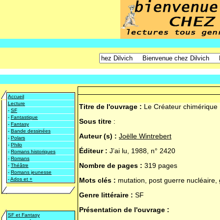
Accueil
Lecture
Titre de l'ouvrage :
Le Créateur chimérique
-
SF
-
Fantastique
Sous titre
:
-
Fantasy
-
Bande dessinées
Auteur (s) :
Joëlle Wintrebert
-
Polars
-
Philo
Éditeur :
J’ai lu, 1988, n° 2420
-
Romans historiques
-
Romans
Nombre de pages :
319 pages
-
Théâtre
-
Romans jeunesse
-
Ados et +
Mots clés :
mutation, post guerre nucléaire, 
Genre littéraire :
SF
Présentation de l'ouvrage :
SF et Fantasy