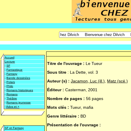
Accueil
Lecture
Titre de l'ouvrage :
Le Tueur
-
SF
-
Fantastique
Sous titre
:
La Dette, vol. 3
-
Fantasy
-
Bande dessinées
Auteur (s) :
Jacamon, Luc (ill.)
,
Matz (scé.)
-
Polars
-
Philo
Éditeur :
Casterman, 2001
-
Romans historiques
-
Romans
Nombre de pages :
56 pages
-
Théâtre
-
Romans jeunesse
-
Ados et +
Mots clés :
Tueur, mafia
Genre littéraire :
BD
Présentation de l'ouvrage :
SF et Fantasy