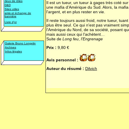
Jeux de rôles
Il est un tueur, un tueur à gages très coté s
D&D
une mafia d'Amérique du Sud. Alors, la mafia l
Sites utiles
l'argent, et en plus rester en vie.
amis et échange de
bannière
Il reste toujours aussi froid, notre tueur, t
Livre d
'
or
plus être seul. Ce qui n'est pas vraiment si
l'Amérique du Nord, de sa société, posant que
mais aussi ceux qui l'achètent…
Suite de
Long feu
,
l'Engrenage
Galerie Bruno Longelin
Prix :
9,80 €
Archives
Infos légales
Avis personnel :
Auteur du résumé :
Dilvich