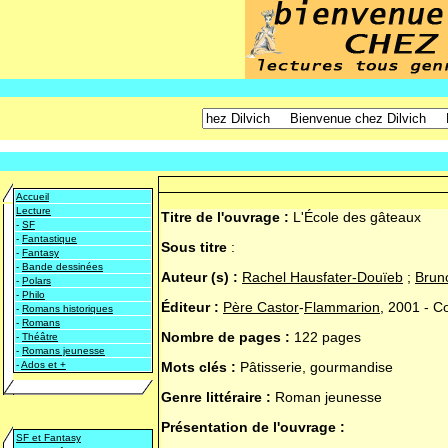
Accueil
Lecture
Titre de l'ouvrage :
L'École des gâteaux
-
SF
-
Fantastique
Sous titre
:
-
Fantasy
-
Bande dessinées
Auteur (s) :
Rachel Hausfater-Douïeb
;
Bruno
-
Polars
-
Philo
Éditeur :
Père Castor
-
Flammarion
, 2001 - C
-
Romans historiques
-
Romans
Nombre de pages :
122 pages
-
Théâtre
-
Romans jeunesse
-
Ados et +
Mots clés :
Pâtisserie, gourmandise
Genre littéraire :
Roman jeunesse
Présentation de l'ouvrage :
SF et Fantasy