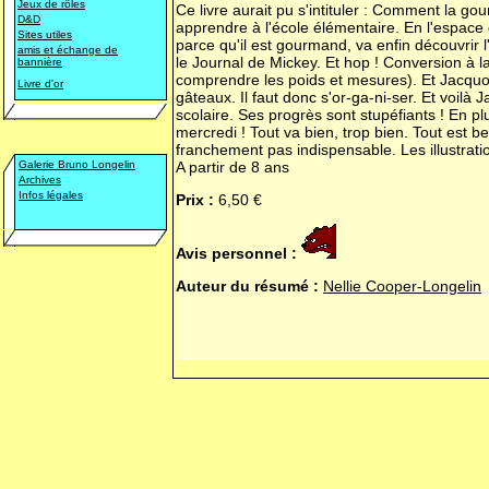
Jeux de rôles
Ce livre aurait pu s'intituler : Comment la gour
D&D
apprendre à l'école élémentaire. En l'espace
Sites utiles
parce qu'il est gourmand, va enfin découvrir l
amis et échange de
le Journal de Mickey. Et hop ! Conversion à la le
bannière
comprendre les poids et mesures). Et Jacquot
Livre d'or
gâteaux. Il faut donc s'or-ga-ni-ser. Et voilà 
scolaire. Ses progrès sont stupéfiants ! En plu
mercredi ! Tout va bien, trop bien. Tout est be
franchement pas indispensable. Les illustratio
Galerie Bruno Longelin
A partir de 8 ans
Archives
Infos légales
Prix :
6,50 €
Avis personnel :
Auteur du résumé :
Nellie Cooper-Longelin