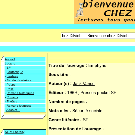
Accueil
Lecture
Titre de l'ouvrage :
Emphyrio
-
SF
-
Fantastique
Sous titre
:
-
Fantasy
-
Bande dessinées
Auteur (s) :
Jack Vance
-
Polars
-
Philo
Éditeur :
1969 ; Presses pocket SF
-
Romans historiques
-
Romans
Nombre de pages :
-
Théâtre
-
Romans jeunesse
-
Ados et +
Mots clés :
Sécurité sociale
Genre littéraire :
SF
Présentation de l'ouvrage :
SF et Fantasy