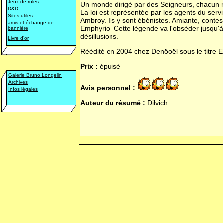
Jeux de rôles
Un monde dirigé par des Seigneurs, chacun ma
D&D
La loi est représentée par les agents du serv
Sites utiles
Ambroy. Ils y sont ébénistes. Amiante, contesta
amis et échange de
Emphyrio. Cette légende va l'obséder jusqu'à
bannière
désillusions.
Livre d'or
Réédité en 2004 chez Denöoël sous le titre
E
Prix :
épuisé
Galerie Bruno Longelin
Archives
Avis personnel :
Infos légales
Auteur du résumé :
Dilvich