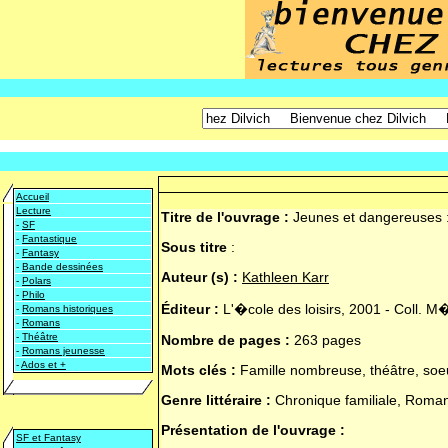
Accueil
Lecture
Titre de l'ouvrage :
Jeunes et dangereuses : 
-
SF
-
Fantastique
Sous titre
:
-
Fantasy
-
Bande dessinées
Auteur (s) :
Kathleen Karr
-
Polars
-
Philo
Éditeur :
L'�cole des loisirs, 2001 - Coll. 
-
Romans historiques
-
Romans
-
Théâtre
Nombre de pages :
263 pages
-
Romans jeunesse
-
Ados et +
Mots clés :
Famille nombreuse, théâtre, soe
Genre littéraire :
Chronique familiale, Roma
Présentation de l'ouvrage :
SF et Fantasy