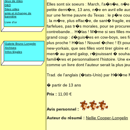
Jeux de rôles
Elles sont six soeurs : March, l'a�n�e, n�e e
D&D
petite derni�re, 13 ans, n�e en avril elle au
Sites utiles
amis et échange de
sur une ferme pauvre du Texas : le p�re cou
bannière
; la m�re, plus effac�e, de sant� fragile, 
Livre d'or
farfelues, pas tr�s morales, pour se procurer 
contrebande... H�las ! M�me si ses filles m
grand coup : d�guis�es en cow-boys, ses fille
plus proche ! H�las ! Nouvel �chec ! Et po
Galerie Bruno Longelin
new-yorkais, que ses filles vont tirer gloire 
Archives
Infos légales
men� au grand galop, r�jouissant � souhait e
famili�res et personnalisent l'histoire. Une 
comme un livre dont l'auteur serait la plus je
Trad. de l'anglais (�tats-Unis) par H�l�ne 
� partir de 13 ans
Prix :
11,00 €
Avis personnel :
Auteur du résumé :
Nellie Cooper-Longelin