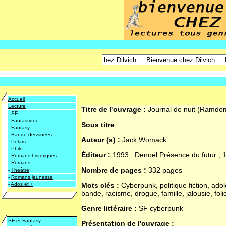
Accueil
Lecture
Titre de l'ouvrage :
Journal de nuit (Ramdom
-
SF
-
Fantastique
Sous titre
:
-
Fantasy
-
Bande dessinées
Auteur (s) :
Jack Womack
-
Polars
-
Philo
Éditeur :
1993 ; Denoël Présence du futur , 
-
Romans historiques
-
Romans
Nombre de pages :
332 pages
-
Théâtre
-
Romans jeunesse
-
Ados et +
Mots clés :
Cyberpunk, politique fiction, ado
bande, racisme, drogue, famille, jalousie, foli
Genre littéraire :
SF cyberpunk
SF et Fantasy
Présentation de l'ouvrage :