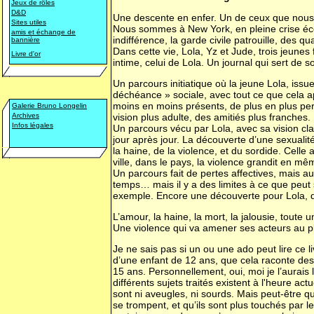
Jeux de rôles
D&D
Une descente en enfer. Un de ceux que nous s
Sites utiles
Nous sommes à New York, en pleine crise éco
amis et échange de
indifférence, la garde civile patrouille, des 
bannière
Dans cette vie, Lola, Yz et Jude, trois jeunes 
Livre d'or
intime, celui de Lola. Un journal qui sert de
Un parcours initiatique où la jeune Lola, issue
déchéance » sociale, avec tout ce que cela ap
moins en moins présents, de plus en plus per
Galerie Bruno Longelin
Archives
vision plus adulte, des amitiés plus franches.
Infos légales
Un parcours vécu par Lola, avec sa vision clai
jour après jour. La découverte d’une sexualité
la haine, de la violence, et du sordide. Celle
ville, dans le pays, la violence grandit en mê
Un parcours fait de pertes affectives, mais au
temps… mais il y a des limites à ce que peut 
exemple. Encore une découverte pour Lola, qu
L’amour, la haine, la mort, la jalousie, tou
Une violence qui va amener ses acteurs au pl
Je ne sais pas si un ou une ado peut lire ce li
d’une enfant de 12 ans, que cela raconte des
15 ans. Personnellement, oui, moi je l’aurais
différents sujets traités existent à l'heure a
sont ni aveugles, ni sourds. Mais peut-être q
se trompent, et qu’ils sont plus touchés par le