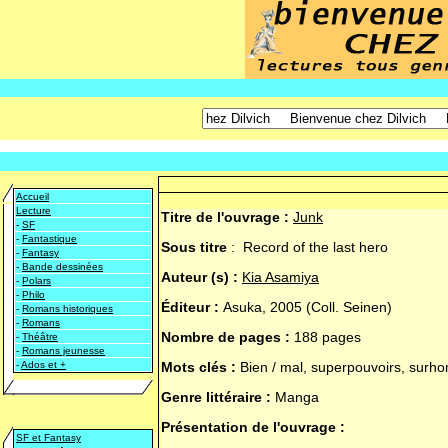
Accueil
Lecture
Titre de l'ouvrage :
Junk
-
SF
-
Fantastique
Sous titre
:
Record of the last hero
-
Fantasy
-
Bande dessinées
Auteur (s) :
Kia Asamiya
-
Polars
-
Philo
Éditeur :
Asuka, 2005 (Coll. Seinen)
-
Romans historiques
-
Romans
Nombre de pages :
188 pages
-
Théâtre
-
Romans jeunesse
-
Ados et +
Mots clés :
Bien / mal, superpouvoirs, sur
Genre littéraire :
Manga
Présentation de l'ouvrage :
SF et Fantasy