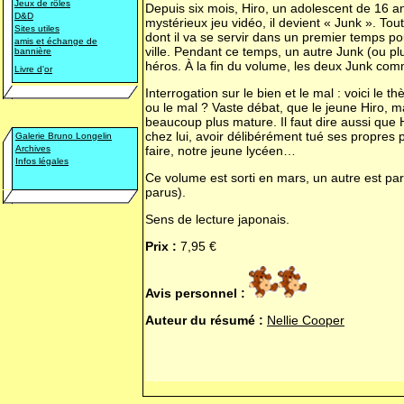
Jeux de rôles
Depuis six mois, Hiro, un adolescent de 16 an
D&D
mystérieux jeu vidéo, il devient « Junk ». Tou
Sites utiles
dont il va se servir dans un premier temps po
amis et échange de
ville. Pendant ce temps, un autre Junk (ou pl
bannière
héros. À la fin du volume, les deux Junk co
Livre d
'
or
Interrogation sur le bien et le mal : voici le t
ou le mal ? Vaste débat, que le jeune Hiro, m
beaucoup plus mature. Il faut dire aussi que 
chez lui, avoir délibérément tué ses propres 
Galerie Bruno Longelin
Archives
faire, notre jeune lycéen…
Infos légales
Ce volume est sorti en mars, un autre est pa
parus).
Sens de lecture japonais.
Prix :
7,95 €
Avis personnel :
Auteur du résumé :
Nellie Cooper