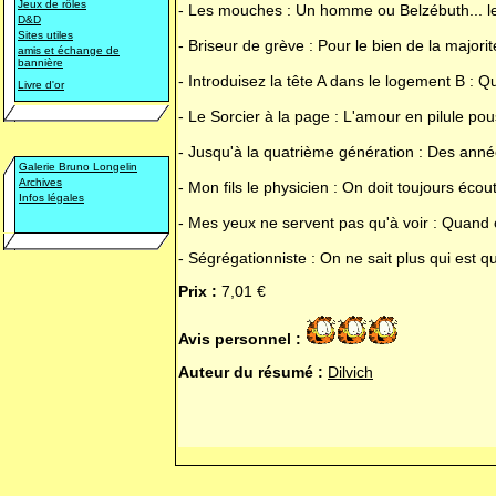
Jeux de rôles
- Les mouches : Un homme ou Belzébuth... l
D&D
Sites utiles
- Briseur de grève : Pour le bien de la major
amis et échange de
bannière
- Introduisez la tête A dans le logement B : Q
Livre d'or
- Le Sorcier à la page : L'amour en pilule pou
- Jusqu'à la quatrième génération : Des anné
Galerie Bruno Longelin
Archives
- Mon fils le physicien : On doit toujours éc
Infos légales
- Mes yeux ne servent pas qu'à voir : Quand on
- Ségrégationniste : On ne sait plus qui est qu
Prix :
7,01 €
Avis personnel :
Auteur du résumé :
Dilvich