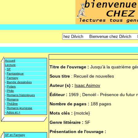
Accueil
Lecture
Titre de l'ouvrage :
Jusqu'à la quatrième gé
-
SF
-
Fantastique
Sous titre
:
Recueil de nouvelles
-
Fantasy
-
Bande dessinées
Auteur (s) :
Isaac Asimov
-
Polars
-
Philo
Éditeur :
1969 ; Denoël - Présence du futur 
-
Romans historiques
-
Romans
Nombre de pages :
188 pages
-
Théâtre
-
Romans jeunesse
-
Ados et +
Mots clés :
{motcle}
Genre littéraire :
SF
Présentation de l'ouvrage :
SF et Fantasy