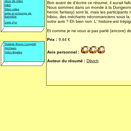
Jeux de rôles
Bon avant de d'écrire ce résumé, il aurait fal
D&D
Nous sommes dans un monde à la Dungeons & 
Sites utiles
heroic fantasy) sont là, mais les participants
amis et échange de
hibou, des méchants nécromanciens sous la fo
bannière
votre avis ? Eh bien non. L' histoire est trép
Livre d
'
or
Et comme je ne vous ai pas parlé (encore) d
Prix :
9,44 €
Galerie Bruno Longelin
Archives
Avis personnel :
Infos légales
Auteur du résumé :
Dilvich