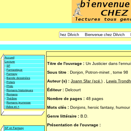
Accueil
Lecture
Titre de l'ouvrage :
Un Justicier dans l'ennu
-
SF
-
Fantastique
Sous titre
:
Donjon, Potron-minet , tome 98
-
Fantasy
-
Bande dessinées
Auteur (s) :
Joann Sfar (scé.)
,
Lewis Trondh
-
Polars
-
Philo
Éditeur :
Delcourt
-
Romans historiques
-
Romans
Nombre de pages :
48 pages
-
Théâtre
-
Romans jeunesse
-
Ados et +
Mots clés :
Donjons, heroic fantasy, humour
Genre littéraire :
B.D.
Présentation de l'ouvrage :
SF et Fantasy