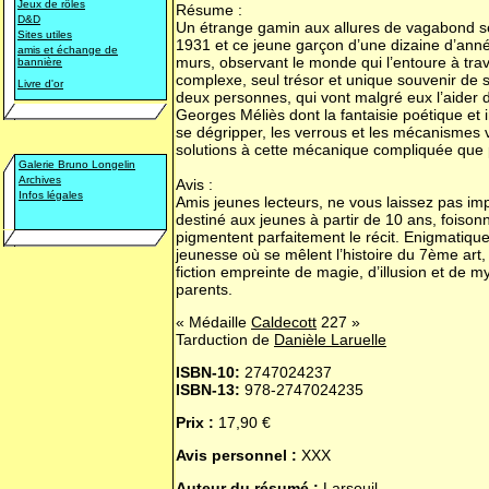
Jeux de rôles
Résume :
D&D
Un étrange gamin aux allures de vagabond se
Sites utiles
1931 et ce jeune garçon d’une dizaine d’années
amis et échange de
murs, observant le monde qui l’entoure à trav
bannière
complexe, seul trésor et unique souvenir de 
Livre d'or
deux personnes, qui vont malgré eux l’aider 
Georges Méliès dont la fantaisie poétique et 
se dégripper, les verrous et les mécanismes v
solutions à cette mécanique compliquée que p
Galerie Bruno Longelin
Archives
Avis :
Infos légales
Amis jeunes lecteurs, ne vous laissez pas imp
destiné aux jeunes à partir de 10 ans, foison
pigmentent parfaitement le récit. Enigmatique,
jeunesse où se mêlent l’histoire du 7ème ar
fiction empreinte de magie, d’illusion et de 
parents.
« Médaille
Caldecott
227 »
Tarduction de
Danièle Laruelle
ISBN-10:
2747024237
ISBN-13:
978-2747024235
Prix :
17,90 €
Avis personnel :
XXX
Auteur du résumé :
Larsouil