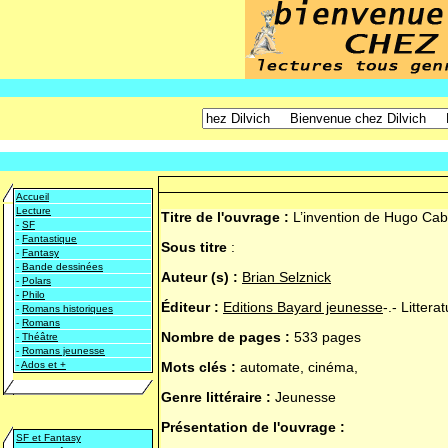
Accueil
Lecture
Titre de l'ouvrage :
L’invention de Hugo Cab
-
SF
-
Fantastique
Sous titre
:
-
Fantasy
-
Bande dessinées
Auteur (s) :
Brian Selznick
-
Polars
-
Philo
Éditeur :
Editions Bayard jeunesse
-.- Littera
-
Romans historiques
-
Romans
Nombre de pages :
533 pages
-
Théâtre
-
Romans jeunesse
-
Ados et +
Mots clés :
automate, cinéma,
Genre littéraire :
Jeunesse
Présentation de l'ouvrage :
SF et Fantasy