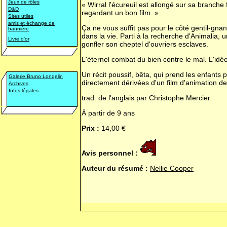
Jeux de rôles
« Wirral l'écureuil est allongé sur sa branch
D&D
regardant un bon film. »
Sites utiles
amis et échange de
Ça ne vous suffit pas pour le côté gentil-gna
bannière
dans la vie. Parti à la recherche d'Animalia, 
Livre d'or
gonfler son cheptel d'ouvriers esclaves.
L'éternel combat du bien contre le mal. L'idée 
Un récit poussif, bêta, qui prend les enfants p
Galerie Bruno Longelin
directement dérivées d'un film d'animation d
Archives
Infos légales
trad. de l'anglais par Christophe Mercier
À partir de 9 ans
Prix :
14,00 €
Avis personnel :
Auteur du résumé :
Nellie Cooper