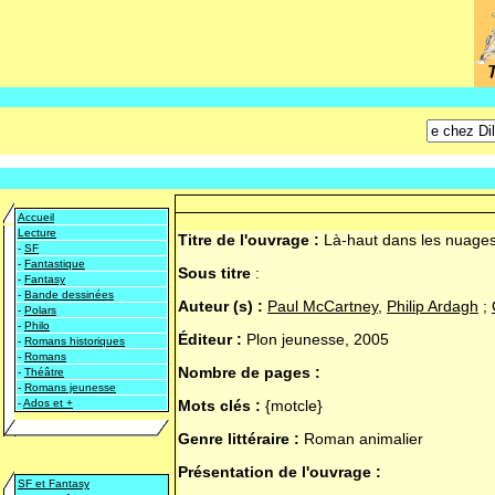
Accueil
Lecture
Titre de l'ouvrage :
Là-haut dans les nuage
-
SF
-
Fantastique
Sous titre
:
-
Fantasy
-
Bande dessinées
Auteur (s) :
Paul McCartney
,
Philip Ardagh
;
-
Polars
-
Philo
Éditeur :
Plon jeunesse, 2005
-
Romans historiques
-
Romans
Nombre de pages :
-
Théâtre
-
Romans jeunesse
-
Ados et +
Mots clés :
{motcle}
Genre littéraire :
Roman animalier
Présentation de l'ouvrage :
SF et Fantasy