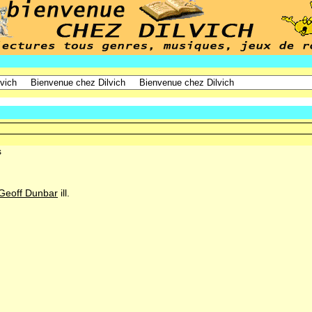
s
Geoff Dunbar
ill.