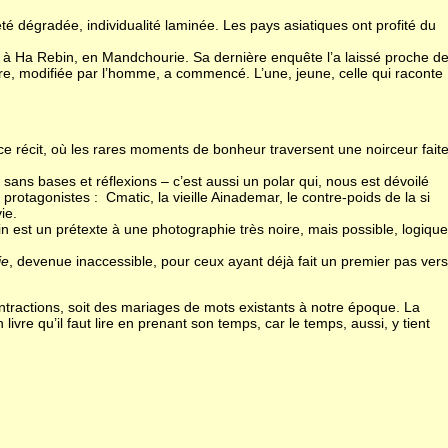
té dégradée, individualité laminée. Les pays asiatiques ont profité du
r à Ha Rebin, en Mandchourie. Sa dernière enquête l’a laissé proche d
ture, modifiée par l’homme, a commencé. L’une, jeune, celle qui raconte
s ce récit, où les rares moments de bonheur traversent une noirceur fait
 sans bases et réflexions – c’est aussi un polar qui, nous est dévoilé
rotagonistes : Cmatic, la vieille Ainademar, le contre-poids de la si
ie.
umain est un prétexte à une photographie très noire, mais possible, logique
ie
, devenue inaccessible, pour ceux ayant déjà fait un premier pas vers
contractions, soit des mariages de mots existants à notre époque. La
re qu’il faut lire en prenant son temps, car le temps, aussi, y tient