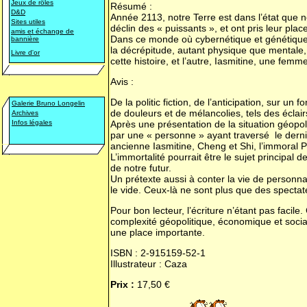
Jeux de rôles
Résumé :
D&D
Année 2113, notre Terre est dans l’état que no
Sites utiles
déclin des « puissants », et ont pris leur pl
amis et échange de
Dans ce monde où cybernétique et génétique r
bannière
la décrépitude, autant physique que mentale, 
Livre d'or
cette histoire, et l’autre, Iasmitine, une femm
Avis :
De la politic fiction, de l’anticipation, sur 
Galerie Bruno Longelin
de douleurs et de mélancolies, tels des éclair
Archives
Infos légales
Après une présentation de la situation géopoli
par une « personne » ayant traversé le dernie
ancienne Iasmitine, Cheng et Shi, l’immoral P
L’immortalité pourrait être le sujet principal 
de notre futur.
Un prétexte aussi à conter la vie de personna
le vide. Ceux-là ne sont plus que des spectat
Pour bon lecteur, l’écriture n’étant pas faci
complexité géopolitique, économique et social
une place importante.
ISBN : 2-915159-52-1
Illustrateur : Caza
Prix :
17,50 €