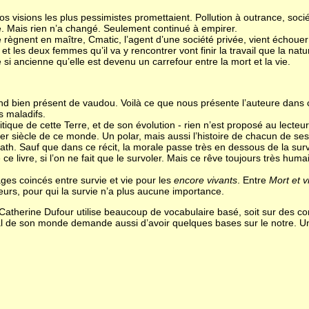
s visions les plus pessimistes promettaient. Pollution à outrance, socié
ace. Mais rien n’a changé. Seulement continué à empirer.
ègnent en maître, Cmatic, l’agent d’une société privée, vient échoue
et les deux femmes qu’il va y rencontrer vont finir la travail que la na
e si ancienne qu’elle est devenu un carrefour entre la mort et la vie.
un fond bien présent de vaudou. Voilà ce que nous présente l’auteure dan
s maladifs.
tique de cette Terre, et de son évolution - rien n’est proposé au lecteur
r siècle de ce monde. Un polar, mais aussi l’histoire de chacun de ses p
ath. Sauf que dans ce récit, la morale passe très en dessous de la surv
de ce livre, si l’on ne fait que le survoler. Mais ce rêve toujours très h
ges coincés entre survie et vie pour les
encore vivants
. Entre
Mort et v
eurs, pour qui la survie n’a plus aucune importance.
le. Catherine Dufour utilise beaucoup de vocabulaire basé, soit sur des 
 de son monde demande aussi d’avoir quelques bases sur le notre. Un liv