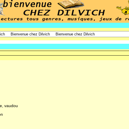
ue, vaudou
on