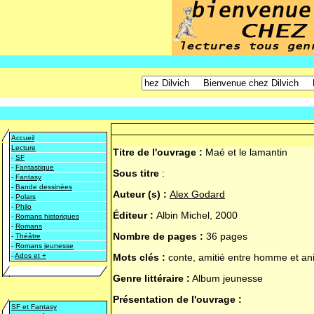
Accueil
Lecture
Titre de l'ouvrage :
Maé et le lamantin
-
SF
-
Fantastique
Sous titre
:
-
Fantasy
-
Bande dessinées
Auteur (s) :
Alex Godard
-
Polars
-
Philo
Éditeur :
Albin Michel, 2000
-
Romans historiques
-
Romans
Nombre de pages :
36 pages
-
Théâtre
-
Romans jeunesse
-
Ados et +
Mots clés :
conte, amitié entre homme et an
Genre littéraire :
Album jeunesse
Présentation de l'ouvrage :
SF et Fantasy