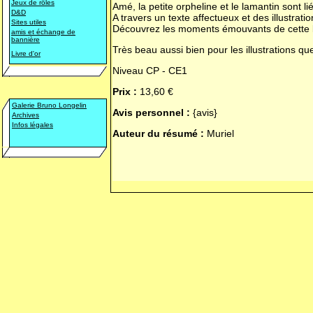
Jeux de rôles
Amé, la petite orpheline et le lamantin sont 
D&D
A travers un texte affectueux et des illustrati
Sites utiles
Découvrez les moments émouvants de cette bell
amis et échange de
bannière
Très beau aussi bien pour les illustrations qu
Livre d'or
Niveau CP - CE1
Prix :
13,60 €
Galerie Bruno Longelin
Avis personnel :
{avis}
Archives
Infos légales
Auteur du résumé :
Muriel