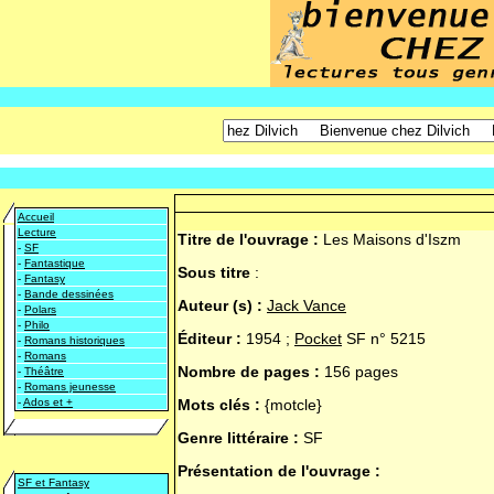
Accueil
Lecture
Titre de l'ouvrage :
Les Maisons d'Iszm
-
SF
-
Fantastique
Sous titre
:
-
Fantasy
-
Bande dessinées
Auteur (s) :
Jack Vance
-
Polars
-
Philo
Éditeur :
1954 ;
Pocket
SF n° 5215
-
Romans historiques
-
Romans
Nombre de pages :
156 pages
-
Théâtre
-
Romans jeunesse
-
Ados et +
Mots clés :
{motcle}
Genre littéraire :
SF
Présentation de l'ouvrage :
SF et Fantasy