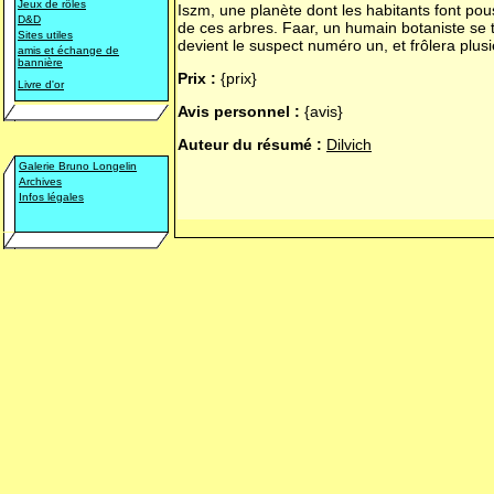
Jeux de rôles
Iszm, une planète dont les habitants font pou
D&D
de ces arbres. Faar, un humain botaniste se 
Sites utiles
devient le suspect numéro un, et frôlera plusi
amis et échange de
bannière
Prix :
{prix}
Livre d'or
Avis personnel :
{avis}
Auteur du résumé :
Dilvich
Galerie Bruno Longelin
Archives
Infos légales