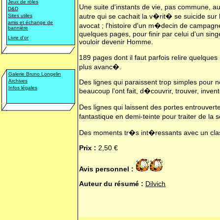
Jeux de rôles
Une suite d'instants de vie, pas commune,
D&D
autre qui se cachait la v�rit� se suicide su
Sites utiles
amis et échange de
avocat ; l'histoire d'un m�decin de campagn
bannière
quelques pages, pour finir par celui d'un sin
Livre d'or
vouloir devenir Homme.
189 pages dont il faut parfois relire quelque
plus avanc�.
Galerie Bruno Longelin
Archives
Des lignes qui paraissent trop simples pour 
Infos légales
beaucoup l'ont fait, d�couvrir, trouver, invent
Des lignes qui laissent des portes entrouver
fantastique en demi-teinte pour traiter de la
Des moments tr�s int�ressants avec un cla
Prix :
2,50 €
Avis personnel :
Auteur du résumé :
Dilvich