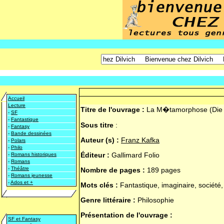
Accueil
Lecture
Titre de l'ouvrage :
La M�tamorphose (Die 
-
SF
-
Fantastique
Sous titre
:
-
Fantasy
-
Bande dessinées
Auteur (s) :
Franz Kafka
-
Polars
-
Philo
Éditeur :
Gallimard Folio
-
Romans historiques
-
Romans
-
Théâtre
Nombre de pages :
189 pages
-
Romans jeunesse
-
Ados et +
Mots clés :
Fantastique, imaginaire, société,
Genre littéraire :
Philosophie
Présentation de l'ouvrage :
SF et Fantasy