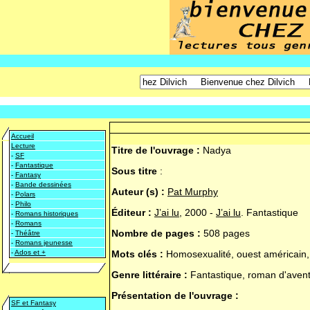
Accueil
Lecture
Titre de l'ouvrage :
Nadya
-
SF
-
Fantastique
Sous titre
:
-
Fantasy
-
Bande dessinées
Auteur (s) :
Pat Murphy
-
Polars
-
Philo
Éditeur :
J’ai lu
, 2000 -
J’ai lu
. Fantastique
-
Romans historiques
-
Romans
Nombre de pages :
508 pages
-
Théâtre
-
Romans jeunesse
-
Ados et +
Mots clés :
Homosexualité, ouest américain,
Genre littéraire :
Fantastique, roman d'aven
Présentation de l'ouvrage :
SF et Fantasy