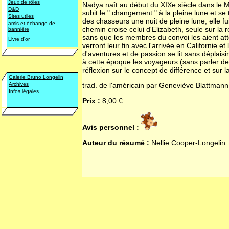
Jeux de rôles
Nadya naît au début du XIXe siècle dans le M
D&D
subit le " changement " à la pleine lune et s
Sites utiles
des chasseurs une nuit de pleine lune, elle fui
amis et échange de
chemin croise celui d'Elizabeth, seule sur la r
bannière
sans que les membres du convoi les aient at
Livre d'or
verront leur fin avec l'arrivée en Californie e
d'aventures et de passion se lit sans déplai
à cette époque les voyageurs (sans parler des v
réflexion sur le concept de différence et sur 
Galerie Bruno Longelin
Archives
trad. de l'américain par Geneviève Blattmann
Infos légales
Prix :
8,00 €
Avis personnel :
Auteur du résumé :
Nellie Cooper-Longelin