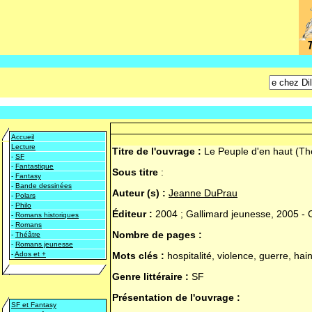
Accueil
Lecture
Titre de l'ouvrage :
Le Peuple d'en haut (Th
-
SF
-
Fantastique
Sous titre
:
-
Fantasy
-
Bande dessinées
Auteur (s) :
Jeanne DuPrau
-
Polars
-
Philo
Éditeur :
2004 ; Gallimard jeunesse, 2005 - Co
-
Romans historiques
-
Romans
Nombre de pages :
-
Théâtre
-
Romans jeunesse
-
Ados et +
Mots clés :
hospitalité, violence, guerre, hain
Genre littéraire :
SF
Présentation de l'ouvrage :
SF et Fantasy