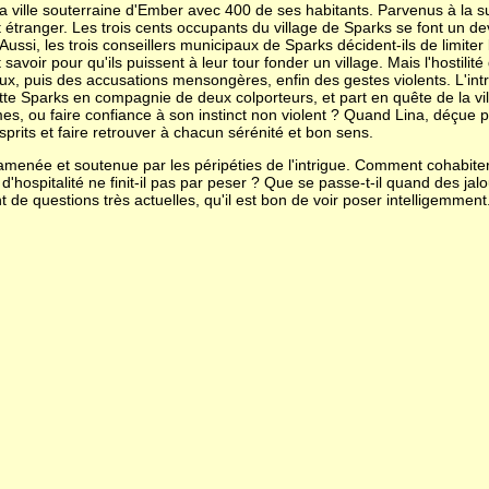
a ville souterraine d'Ember avec 400 de ses habitants. Parvenus à la sur
 étranger. Les trois cents occupants du village de Sparks se font un de
 Aussi, les trois conseillers municipaux de Sparks décident-ils de limi
t savoir pour qu'ils puissent à leur tour fonder un village. Mais l'hostili
x, puis des accusations mensongères, enfin des gestes violents. L'int
te Sparks en compagnie de deux colporteurs, et part en quête de la ville
s, ou faire confiance à son instinct non violent ? Quand Lina, déçue pa
esprits et faire retrouver à chacun sérénité et bon sens.
 amenée et soutenue par les péripéties de l'intrigue. Comment cohabit
 d'hospitalité ne finit-il pas par peser ? Que se passe-t-il quand des ja
t de questions très actuelles, qu'il est bon de voir poser intelligemment