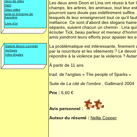
Jeux de rôles
Les deux amis Doon et Lina ont réussi à fuir l
D&D
champs, les arbres, les animaux, tout leur est
Sites utiles
pourront sans doute pas indéfiniment suffire.
amis et échange de
lesquels ils leur enseigneront tout ce qu'il fau
bannière
méfiance. Ce sont d'abord des slogans haineu
Livre d'or
séparés, suivent chacun un chemin : Lina quit
écouter Tick, beau parleur et meneur d'homme
amis joindront leurs efforts pour apaiser les 
La problématique est intéressante, finement
Galerie Bruno Longelin
Archives
par la nourriture et les vêtements ? Le devoir
Infos légales
répondre à la violence par la violence ? Autan
À partir de 11 ans
trad. de l'anglais « The people of Sparks »
Suite de
La cité de l'ombre
, Gallimard 2004
Prix :
6,60 €
Avis personnel :
Auteur du résumé :
Nellie Copper