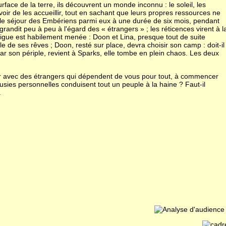
face de la terre, ils découvrent un monde inconnu : le soleil, les
voir de les accueillir, tout en sachant que leurs propres ressources ne
ter le séjour des Embériens parmi eux à une durée de six mois, pendant
té grandit peu à peu à l'égard des « étrangers » ; les réticences virent à l
rigue est habilement menée : Doon et Lina, presque tout de suite
 de ses rêves ; Doon, resté sur place, devra choisir son camp : doit-il
r son périple, revient à Sparks, elle tombe en plein chaos. Les deux
er avec des étrangers qui dépendent de vous pour tout, à commencer
lousies personnelles conduisent tout un peuple à la haine ? Faut-il
.