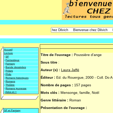
Accueil
Lecture
Titre de l'ouvrage :
Poussière d'ange
-
SF
-
Fantastique
Sous titre
:
-
Fantasy
-
Bande dessinées
Auteur (s) :
Laura Jaffé
-
Polars
-
Philo
Éditeur :
Ed. du Rouergue, 2000 - Coll. Do A
-
Romans historiques
-
Romans
Nombre de pages :
157 p
ages
-
Théâtre
-
Romans jeunesse
-
Ados et +
Mots clés :
Mensonge, famille, Noël
Genre littéraire :
Roman
Présentation de l'ouvrage :
SF et Fantasy