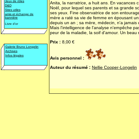
Jeux de rôles
Anita, la narratrice, a huit ans. En vacances
D&D
Noël, pour lequel ses parents et sa grande s
Sites utiles
ses yeux. Fine observatrice de son entourage,
amis et échange de
mère a raté sa vie de femme en épousant un h
bannière
depuis un an ; sa mère, médecin, n'a jamais 
Livre d'or
Mais l'intelligence de l'analyse n'empêche pa
peur de la maladie, la soif d'amour. Un beau r
Prix :
8,00 €
Galerie Bruno Longelin
Archives
Infos légales
Avis personnel :
Auteur du résumé :
Nellie Cooper-Longelin