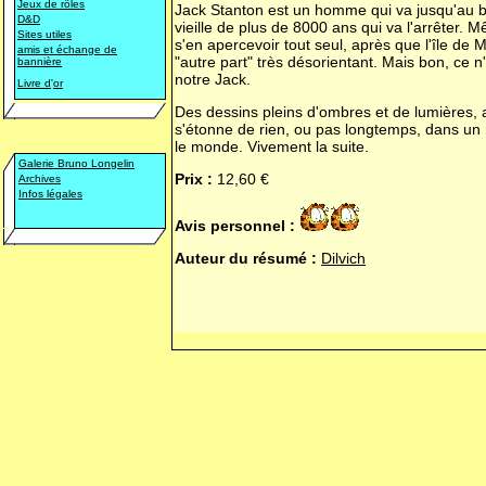
Jeux de rôles
Jack Stanton est un homme qui va jusqu'au bou
D&D
vieille de plus de 8000 ans qui va l'arrêter. 
Sites utiles
s'en apercevoir tout seul, après que l'île de 
amis et échange de
"autre part" très désorientant. Mais bon, ce n'e
bannière
notre Jack.
Livre d
'
or
Des dessins pleins d'ombres et de lumières,
s'étonne de rien, ou pas longtemps, dans un
le monde. Vivement la suite.
Galerie Bruno Longelin
Prix :
12,60 €
Archives
Infos légales
Avis personnel :
Auteur du résumé :
Dilvich