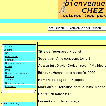
Accueil
Lecture
Titre de l'ouvrage :
Prophet
-
SF
-
Fantastique
Sous titre
:
Ante genesem, tome 1
-
Fantasy
-
Bande dessinées
Auteur (s) :
Xavier Dorison (scé.)
/
Mathieu L
-
Polars
-
Philo
Éditeur :
Humanoïdes associés, 2000
-
Romans historiques
-
Romans
Nombre de pages :
48 pages
-
Théâtre
-
Romans jeunesse
-
Ados et +
Mots clés :
Civilisation perdue, Autre monde
Genre littéraire :
B.D.
Présentation de l'ouvrage :
SF et Fantasy