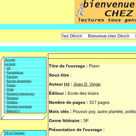
Accueil
Lecture
Titre de l'ouvrage :
Psion
-
SF
-
Fantastique
Sous titre
:
-
Fantasy
-
Bande dessinées
Auteur (s) :
Joan D. Vinge
-
Polars
-
Philo
Éditeur :
Ecole des loisirs
-
Romans historiques
-
Romans
Nombre de pages :
317 pages
-
Théâtre
-
Romans jeunesse
-
Ados et +
Mots clés :
Pouvoir psy, autre planète, politi
Genre littéraire :
SF
Présentation de l'ouvrage :
SF et Fantasy