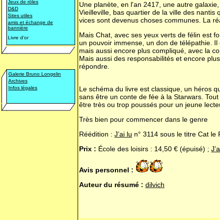
Jeux de rôles
Une planète, en l'an 2417, une autre galaxie, 
D&D
Vieilleville, bas quartier de la ville des nantis
Sites utiles
vices sont devenus choses communes. La réa
amis et échange de
bannière
Mais Chat, avec ses yeux verts de félin est f
Livre d'or
un pouvoir immense, un don de télépathie. Il es
mais aussi encore plus compliqué, avec la confi
Mais aussi des responsabilités et encore plus 
répondre.
Galerie Bruno Longelin
Archives
Infos légales
Le schéma du livre est classique, un héros qu
sans être un conte de fée à la Starwars. Tout
être très ou trop poussés pour un jeune lecte
Très bien pour commencer dans le genre
Réédition :
J’ai lu
n° 3114 sous le titre
Cat le 
Prix :
École des loisirs : 14,50 € (épuisé) ;
J’a
Avis personnel :
Auteur du résumé :
dilvich