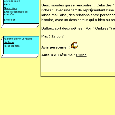
Jeux de rôles
D&D
Deux mondes qui se rencontrent. Celui des "
Sites utiles
riches ", avec une famille repr�sentant l'un
amis et échange de
laisse mal l'aise, des relations entre person
bannière
histoire, avec un dessinateur qui a bien su
Livre d
'
or
Duffaux sort deux s�ries ( Voir " Ombres ")
Prix :
12,50 €
Galerie Bruno Longelin
Archives
Infos légales
Avis personnel :
Auteur du résumé :
Dilvich