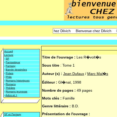
Accueil
Lecture
Titre de l'ouvrage :
Les R�volt�s
-
SF
-
Fantastique
Sous titre
:
Tome 1
-
Fantasy
-
Bande dessinées
Auteur (s) :
Jean Dufaux
/
Marc Mal�s
-
Polars
-
Philo
-
Romans historiques
Éditeur :
Gl�nat, 1998
-
Romans
-
Théâtre
Nombre de pages :
49 pages
-
Romans jeunesse
-
Ados et +
Mots clés :
Famille
Genre littéraire :
B.D.
Présentation de l'ouvrage :
SF et Fantasy