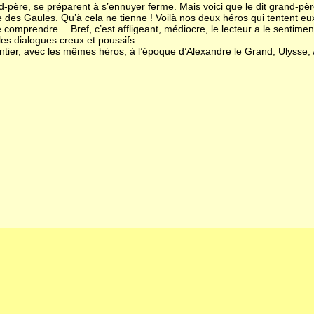
-père, se préparent à s’ennuyer ferme. Mais voici que le dit grand-père
e des Gaules. Qu’à cela ne tienne ! Voilà nos deux héros qui tentent eux
re comprendre… Bref, c’est affligeant, médiocre, le lecteur a le sentimen
les dialogues creux et poussifs…
tier, avec les mêmes héros, à l’époque d’Alexandre le Grand, Ulysse, A