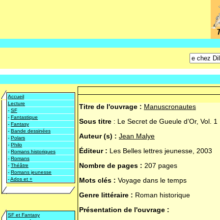
Accueil
Lecture
Titre de l'ouvrage :
Manuscronautes
-
SF
-
Fantastique
Sous titre
:
Le Secret de Gueule d’Or, Vol. 1
-
Fantasy
-
Bande dessinées
Auteur (s) :
Jean Malye
-
Polars
-
Philo
Éditeur :
Les Belles lettres jeunesse, 2003
-
Romans historiques
-
Romans
Nombre de pages :
207 pages
-
Théâtre
-
Romans jeunesse
-
Ados et +
Mots clés :
Voyage dans le temps
Genre littéraire :
Roman historique
Présentation de l'ouvrage :
SF et Fantasy