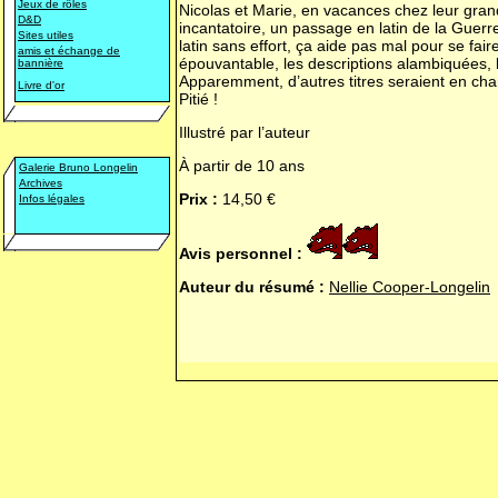
Jeux de rôles
Nicolas et Marie, en vacances chez leur grand
D&D
incantatoire, un passage en latin de la Guerr
Sites utiles
latin sans effort, ça aide pas mal pour se fai
amis et échange de
épouvantable, les descriptions alambiquées, 
bannière
Apparemment, d’autres titres seraient en chan
Livre d'or
Pitié !
Illustré par l’auteur
À partir de 10 ans
Galerie Bruno Longelin
Archives
Prix :
14,50 €
Infos légales
Avis personnel :
Auteur du résumé :
Nellie Cooper-Longelin