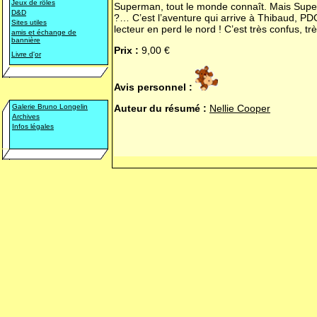
Jeux de rôles
Superman, tout le monde connaît. Mais Super
D&D
?… C’est l’aventure qui arrive à Thibaud, PDG 
Sites utiles
lecteur en perd le nord ! C’est très confus, t
amis et échange de
bannière
Prix :
9,00 €
Livre d
'
or
Avis personnel :
Galerie Bruno Longelin
Auteur du résumé :
Nellie Cooper
Archives
Infos légales