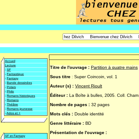
Accueil
Lecture
Titre de l'ouvrage :
Partition à quatre mains
-
SF
-
Fantastique
Sous titre
:
Super Coincoin, vol. 1
-
Fantasy
-
Bande dessinées
Auteur (s) :
Vincent Rioult
-
Polars
-
Philo
Éditeur :
La Boîte à bulles, 2005. Coll. Cham
-
Romans historiques
-
Romans
Nombre de pages :
32 pages
-
Théâtre
-
Romans jeunesse
-
Ados et +
Mots clés :
Double identité
Genre littéraire :
BD
Présentation de l'ouvrage :
SF et Fantasy