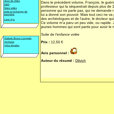
Jeux de rôles
Dans le précédent volume, François, le guériss
D&D
professeur qui la séquestrait depuis plus de 1
Sites utiles
personne qui ne parle pas, qui ne demande rie
amis et échange de
lui a donné son pouvoir. Mais tout ceci ne va
bannière
des archéologues et de l'autre, le docteur qui
Livre d
'
or
Ce volume m'a paru un peu vide, ou rapide. J
jeunes hommes qui sont partis pour avoir l
Suite de
l'enfance volée
Galerie Bruno Longelin
Prix :
12,50 €
Archives
Infos légales
Avis personnel :
Auteur du résumé :
Dilvich