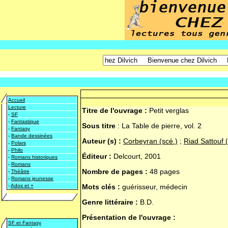
Accueil
Lecture
Titre de l'ouvrage :
Petit verglas
-
SF
-
Fantastique
Sous titre
:
La Table de pierre, vol. 2
-
Fantasy
-
Bande dessinées
Auteur (s) :
Corbeyran (scé.)
;
Riad Sattouf 
-
Polars
-
Philo
Éditeur :
Delcourt, 2001
-
Romans historiques
-
Romans
Nombre de pages :
48 pages
-
Théâtre
-
Romans jeunesse
-
Ados et +
Mots clés :
guérisseur, médecin
Genre littéraire :
B.D.
Présentation de l'ouvrage :
SF et Fantasy