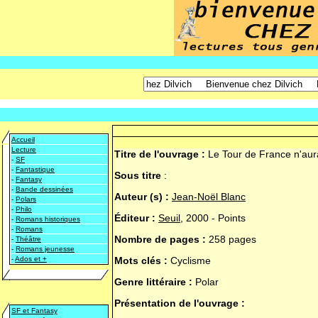
Accueil
Lecture
Titre de l'ouvrage :
Le Tour de France n'aur
-
SF
-
Fantastique
Sous titre
:
-
Fantasy
-
Bande dessinées
Auteur (s) :
Jean-Noël Blanc
-
Polars
-
Philo
Éditeur :
Seuil
, 2000 - Points
-
Romans historiques
-
Romans
Nombre de pages :
258 pages
-
Théâtre
-
Romans jeunesse
-
Ados et +
Mots clés :
Cyclisme
Genre littéraire :
Polar
Présentation de l'ouvrage :
SF et Fantasy