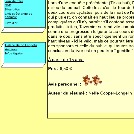
Jeux de rôles
Lors d'une enquête précédente (
Tir au but
), 
D&D
milieu du football. Cette fois, c'est le Tour d
Sites utiles
deux coureurs cyclistes, puis de la mort de l'
amis et échange de
qui plus est, on connaît en haut lieu sa propr
bannière
compliquées qu'il n'y paraît : s'il confond a
Livre d'or
produits illicites, Tavernier se rend vite com
connu une progression fulgurante au cours d
dans le dos : sans être spécifiquement un roma
haut niveau - ici le vélo, mais ce pourrait êtr
Galerie Bruno Longelin
des sponsors et celle du public, qui toutes tro
Archives
conclusion du livre est un peu trop " gentille 
Infos légales
À partir de 15 ans..
Prix :
6,50 €
Avis personnel :
Auteur du résumé :
Nellie Cooper-Longelin