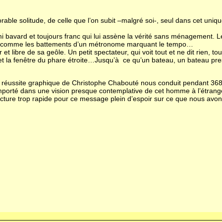
rable solitude, de celle que l’on subit –malgré soi-, seul dans cet uniqu
 bavard et toujours franc qui lui assène la vérité sans ménagement. Le 
s comme les battements d’un métronome marquant le tempo…
 et libre de sa geôle. Un petit spectateur, qui voit tout et ne dit rien,
et la fenêtre du phare étroite…Jusqu’à ce qu’un bateau, un bateau pre
ème réussite graphique de Christophe Chabouté nous conduit pendant 36
porté dans une vision presque contemplative de cet homme à l’étrange de
ecture trop rapide pour ce message plein d’espoir sur ce que nous avons