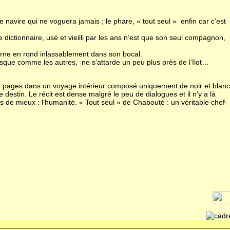
e navire qui ne voguera jamais ; le phare, « tout seul » enfin car c’est
dictionnaire, usé et vieilli par les ans n’est que son seul compagnon,
 tourne en rond inlassablement dans son bocal.
sque comme les autres, ne s’attarde un peu plus près de l’îlot…
8 pages dans un voyage intérieur composé uniquement de noir et blanc
stin. Le récit est dense malgré le peu de dialogues et il n’y a là
 de mieux : l’humanité. « Tout seul » de Chabouté : un véritable chef-