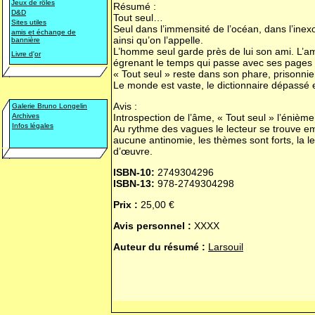
Jeux de rôles
Résumé :
D&D
Tout seul…
Sites utiles
Seul dans l’immensité de l’océan, dans l’inexo
amis et échange de
ainsi qu’on l’appelle.
bannière
L’homme seul garde près de lui son ami. L’ami
Livre d
'
or
égrenant le temps qui passe avec ses page
« Tout seul » reste dans son phare, prisonnier
Le monde est vaste, le dictionnaire dépassé 
Avis :
Galerie Bruno Longelin
Archives
Introspection de l’âme, « Tout seul » l’éni
Infos légales
Au rythme des vagues le lecteur se trouve em
aucune antinomie, les thèmes sont forts, la l
d’œuvre.
ISBN-10:
2749304296
ISBN-13:
978-2749304298
Prix :
25,00 €
Avis personnel :
XXXX
Auteur du résumé :
Larsouil