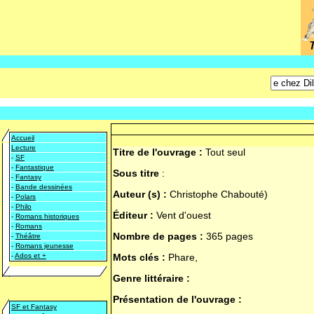
Accueil
Lecture
Titre de l'ouvrage :
Tout seul
-
SF
-
Fantastique
Sous titre
:
-
Fantasy
-
Bande dessinées
Auteur (s) :
Christophe Chabouté)
-
Polars
-
Philo
Éditeur :
Vent d'ouest
-
Romans historiques
-
Romans
Nombre de pages :
365 pages
-
Théâtre
-
Romans jeunesse
-
Ados et +
Mots clés :
Phare,
Genre littéraire :
Présentation de l'ouvrage :
SF et Fantasy